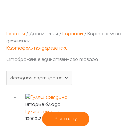
Перейти
Главная
/ Дополнения /
Гарниры
/ Картофель по-
к
деревенски
содержимому
Картофель по-деревенски
Отображение единственного товара
Вторые блюда
Гуляш говядина
100,00
₽
В корзину