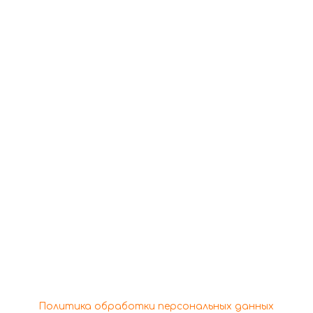
По всем вопросам
обращаться по
телефону
+7 (978) 166-48-44
+7 (978) 688-29-90
Copyright © 2026 Кафе "Бон Аппетит" | Powered by
Кафе "Бон Аппетит"
Политика обработки персональных данных