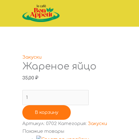
Перейти
Количество
к
товара
содержимому
Жареное
яйцо
Закуски
Жареное яйцо
35,00
₽
В корзину
Артикул:
0702
Категория:
Закуски
Похожие товары