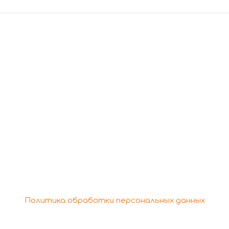
росам обращаться
+7 (978) 166-48-44
+7 (978) 688-29-90
ht © 2026 Кафе "Бон Аппетит" | Powered by Кафе "Бон 
Политика обработки персональных данных