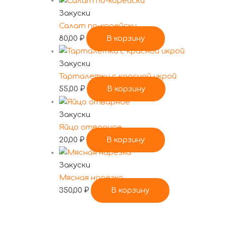
Закуски
Салат по-корейски
80,00
₽
В корзину
Закуски
Тарталетки с красной икрой
55,00
₽
В корзину
Закуски
Яйцо отварное
20,00
₽
В корзину
Закуски
Мясная нарезка
350,00
₽
В корзину