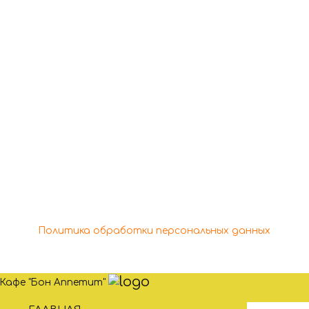
обращаться по
телефону
+7 (978) 166-48-44
+7 (978) 688-29-90
Copyright © 2026 Кафе "Бон Аппетит" | Powered by
Кафе "Бон Аппетит"
Политика обработки персональных данных
Кафе "Бон Аппетит"