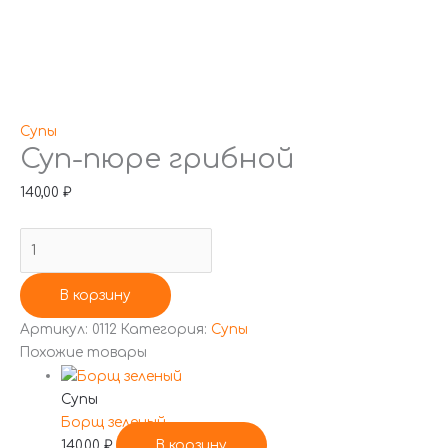
Перейти
Количество
к
товара
Супы
Суп-пюре грибной
содержимому
Суп-
пюре
140,00
₽
грибной
В корзину
Артикул:
0112
Категория:
Супы
Похожие товары
Супы
Борщ зеленый
140,00
₽
В корзину