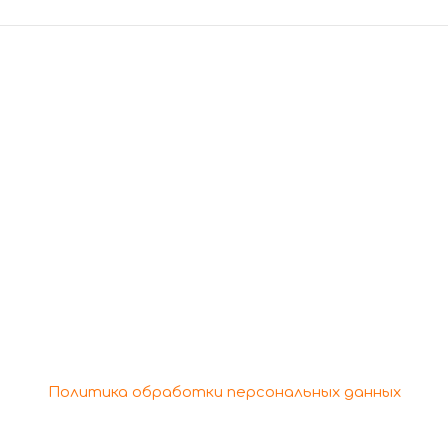
росам обращаться
+7 (978) 166-48-44
+7 (978) 688-29-90
ht © 2026 Кафе "Бон Аппетит" | Powered by Кафе "Бон 
Политика обработки персональных данных