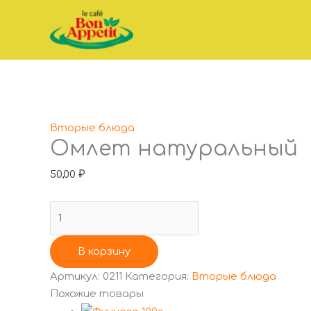
Перейти
Количество
к
товара
содержимому
Омлет
натуральный
Вторые блюда
Омлет натуральный
50,00
₽
В корзину
Артикул:
0211
Категория:
Вторые блюда
Похожие товары