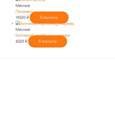
Мясные
Пельмени
140,00
₽
В корзину
Мясные
Копченый карбонад нарезка
60,00
₽
В корзину
По всем вопросам
обращаться по
телефону