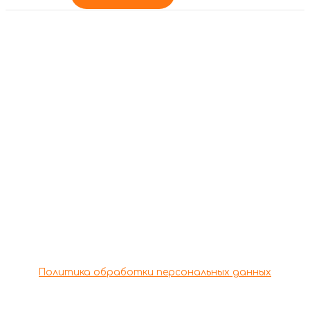
По всем вопросам
обращаться по
телефону
+7 (978) 166-48-44
+7 (978) 688-29-90
Copyright © 2026 Кафе "Бон Аппетит" | Powered by
Кафе "Бон Аппетит"
Политика обработки персональных данных