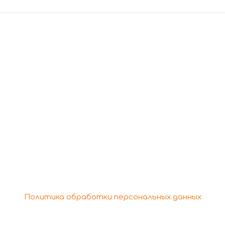
росам обращаться
+7 (978) 166-48-44
+7 (978) 688-29-90
ht © 2026 Кафе "Бон Аппетит" | Powered by Кафе "Бон 
Политика обработки персональных данных