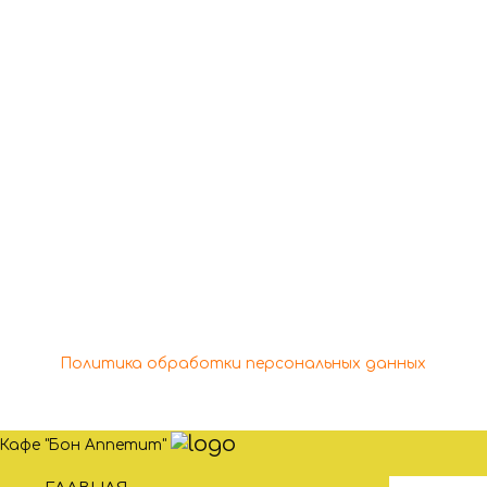
обращаться по
телефону
+7 (978) 166-48-44
+7 (978) 688-29-90
Copyright © 2026 Кафе "Бон Аппетит" | Powered by
Кафе "Бон Аппетит"
Политика обработки персональных данных
Кафе "Бон Аппетит"