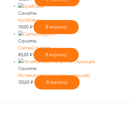
Салаты
Крабовье
110,00
₽
В корзину
Салаты
Сытый пират
85,00
₽
В корзину
Салаты
Из пекинской капусты с курицей
120,00
₽
В корзину
По всем вопросам