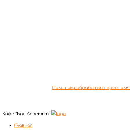
По всем воп
Copyright © 2026 Кафе "Бон Аппетит" | Powere
Политика обработки персональ
Кафе "Бон Аппетит"
Главная