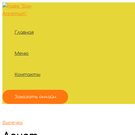
Перейти
Количество
к
товара
содержимому
Донат
Главная
Меню
Контакты
Заказать онлайн
Выпечка