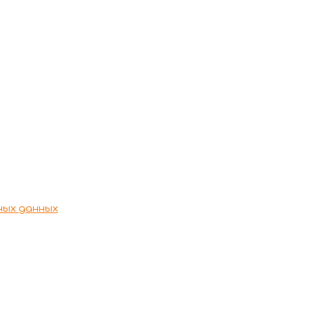
росам обращаться
+7 (978) 166-48-44
+7 (978) 688-29-90
d by Кафе "Бон Аппетит"
ных данных